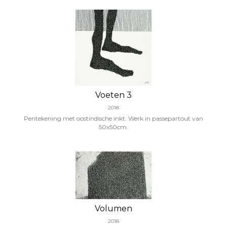
Voeten 3
2018
Pentekening met oostindische inkt. Werk in passepartout van
50x50cm.
Volumen
2018