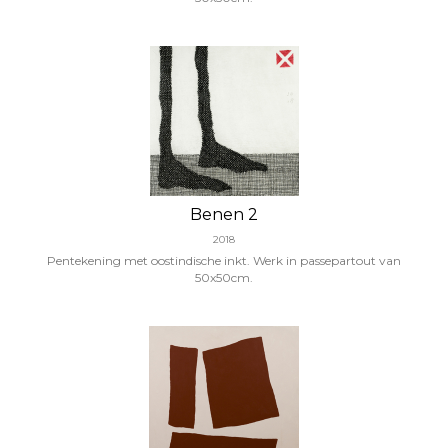
Benen 2
2018
Pentekening met oostindische inkt. Werk in passepartout van
50x50cm.