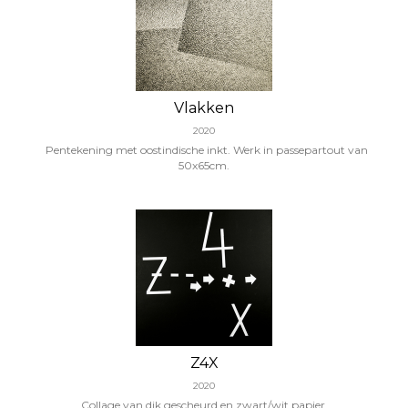
Vlakken
2020
Pentekening met oostindische inkt. Werk in passepartout van
50x65cm.
Z4X
2020
Collage van dik gescheurd en zwart/wit papier.