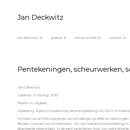
Jan Deckwitz
jan deckwitz
galerie
online winkel
contact
Pentekeningen, scheurwerken, sc
Jan Deckwitz
Geboren in De Rijp, 1939
Woont in Uitgeest.
Opleiding: Rijksnormaalschool (lerarenopleiding MO-B) in Amster
Hij hield vanaf 1966 exposities van schilderijen,grafiek en tekening
Bergen, Haarlem en Amsterdam. Op zijn laatste tentoonstelling in 2
gearceerde tekeningen. In de pers verschenen over zijn werk divers