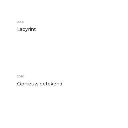
2020
Labyrint
2020
Opnieuw getekend