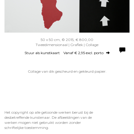
50 x 50 cm, © 2015, € 800,00
Tweedimensionaal | Grafiek | Collage
Stuur als kunstkaart
Vanaf € 2,95 excl. porto
Collage van dik gescheurd en gekleurd papier.
Het copyright op alle getoonde werken berust bij de
desbetreffende kunstenaar. De afbeeldingen van de
werken mogen niet gebruikt worden zonder
schriftelijke toestemming.