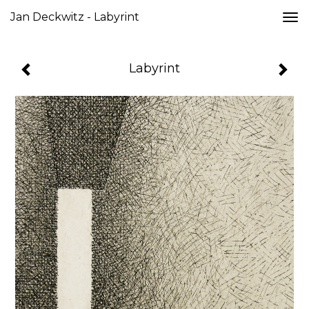
Jan Deckwitz - Labyrint
Togg
navi
Labyrint