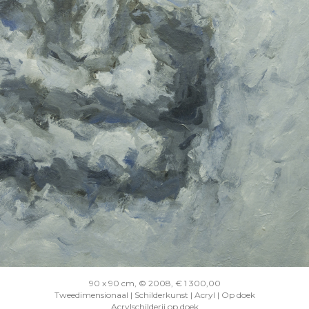
90 x 90 cm, © 2008, € 1 300,00
Tweedimensionaal | Schilderkunst | Acryl | Op doek
Acrylschilderij op doek