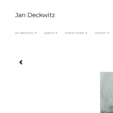
Jan Deckwitz
jan deckwitz
galerie
online winkel
contact