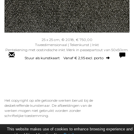
25 x 25 cm, © 2018, € 750,00
Tweedimensionaal | Tekenkunst | Inkt
Pentekening met oostindische inkt.Werk in passepartout van 50x50cm.
Stuur als kunstkaart
Vanaf € 2,95 excl. porto
Het copyright op alle getoonde werken berust bij de
desbetreffende kunstenaar. De afbeeldingen van de
werken mogen niet gebruikt worden zonder
schriftelijke toestemming.
This website makes use of cookies to enhance browsing experience and