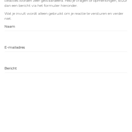
Reacties worden zeer gewaardeerd. Heb je vragen of opmerkingen, stuur
dan een bericht via het formulier hieronder.
Wat je invult wordt alleen gebruikt om je reactie te versturen en verder
niet.
Naam
E-mailadres
Bericht